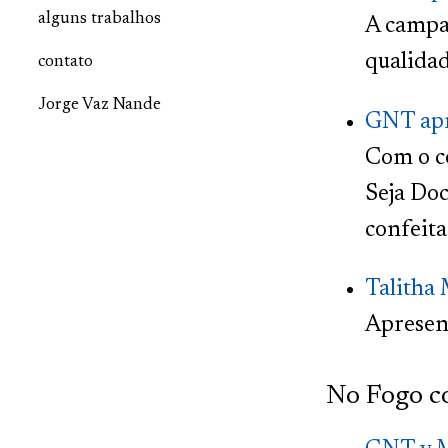
alguns trabalhos
A campa
qualidad
contato
Jorge Vaz Nande
GNT apr
Com o c
Seja Doc
confeita
Talitha
Apresent
No Fogo 