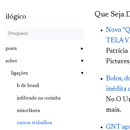
Que Seja 
ilógico
Novo “Qu
TELA V
posts
Patrícia
Pictures
sobre
ligações
Bolos, d
b de brasil
inédita 
infiltrado na cozinha
No O Un
mais.
miscelânea
outros trabalhos
GNT apr