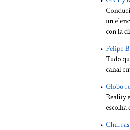
GNT y M
Conducid
un elenc
con la d
Felipe B
Tudo que
canal em
Globo re
Reality 
escolha 
Churras