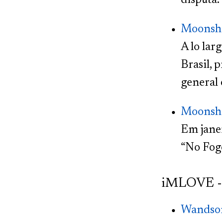
disputa.
Moonsho
A lo lar
Brasil, 
general 
Moonshot
Em janei
“No Fogo
iMLOVE -
Wandson