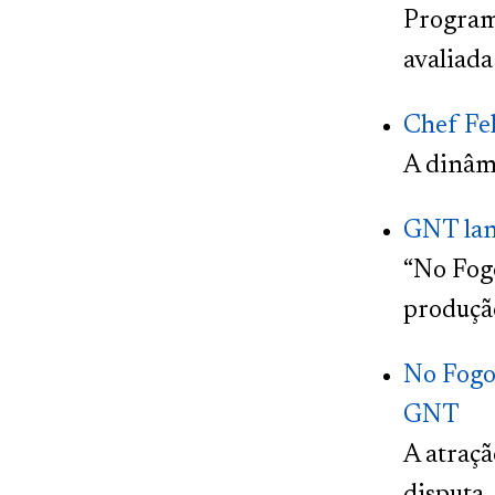
Program
avaliada
Chef Fel
A dinâmi
GNT lan
“No Fog
produçã
No Fogo 
GNT
A atraçã