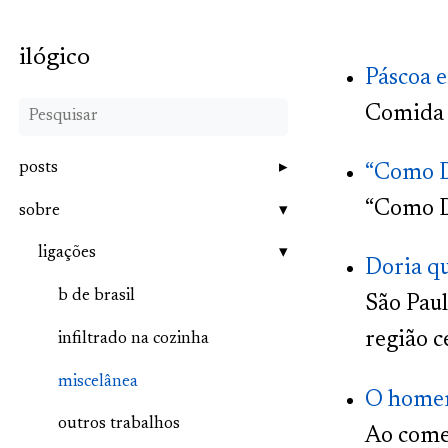
ilógico
Páscoa e
Comida 
posts
“Como D
“Como D
sobre
ligações
Doria qu
b de brasil
São Pau
região c
infiltrado na cozinha
miscelânea
O homem
outros trabalhos
Ao começ