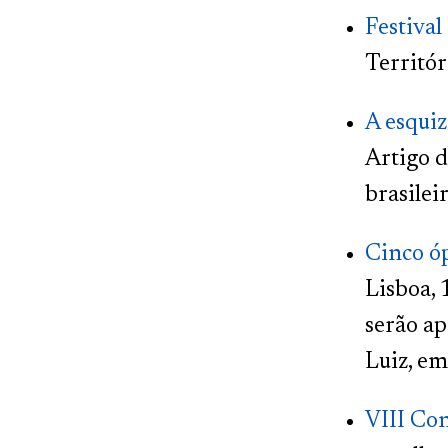
Festival
Territór
A esquiz
Artigo d
brasilei
Cinco óp
Lisboa, 
serão ap
Luiz, em
VIII Con