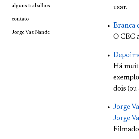
alguns trabalhos
usar.
contato
Branca 
Jorge Vaz Nande
O CEC a
Depoime
Há muito
exemplo?
dois (ou
Jorge Va
Jorge Va
Filmado 