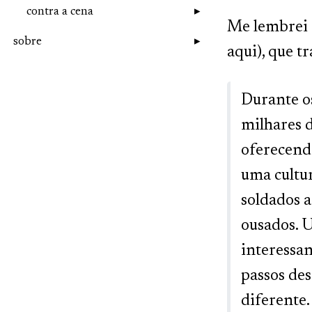
contra a cena
Me lembrei 
sobre
aqui), que t
Durante os
milhares 
oferecend
uma cultur
soldados 
ousados. 
interessan
passos des
diferente.