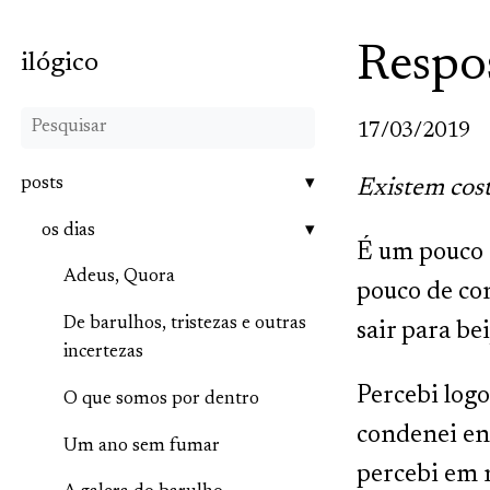
Respo
ilógico
17/03/2019
posts
Existem cos
os dias
É um pouco 
Adeus, Quora
pouco de con
De barulhos, tristezas e outras
sair para bei
incertezas
Percebi log
O que somos por dentro
condenei en
Um ano sem fumar
percebi em n