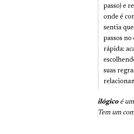
passo) e r
onde é co
sentia que
passos no
rápida: ac
escolhend
suas regra
relaciona
ilógico
é um 
Tem um com