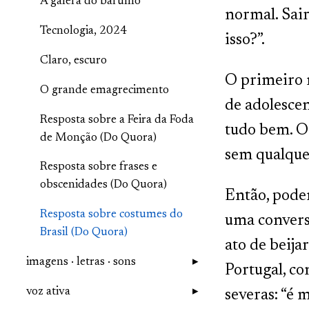
A galera do barulho
normal. Sair
Tecnologia, 2024
isso?”.
Claro, escuro
O primeiro 
O grande emagrecimento
de adolescen
Resposta sobre a Feira da Foda
tudo bem. O
de Monção (Do Quora)
sem qualque
Resposta sobre frases e
obscenidades (Do Quora)
Então, pode
Resposta sobre costumes do
uma convers
Brasil (Do Quora)
ato de beij
imagens · letras · sons
Portugal, c
voz ativa
severas: “é 